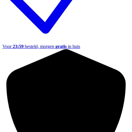
Voor
23:59
besteld, morgen
gratis
in huis