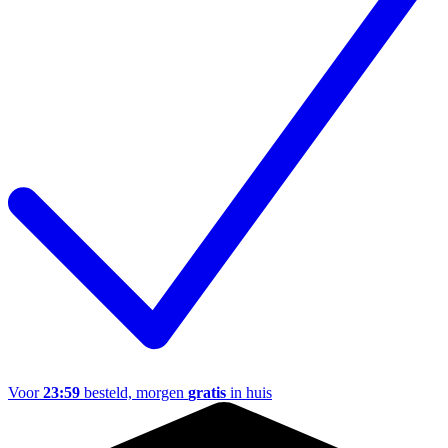
Voor
23:59
besteld, morgen
gratis
in huis