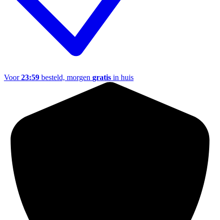
Voor
23:59
besteld, morgen
gratis
in huis