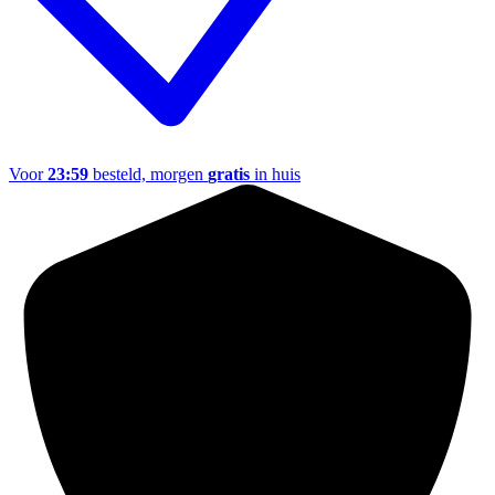
Voor
23:59
besteld, morgen
gratis
in huis