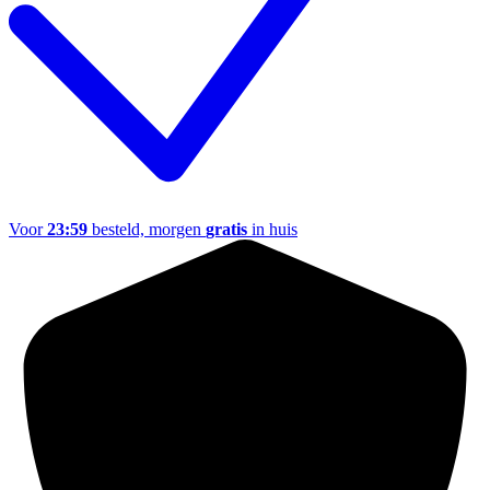
Voor
23:59
besteld, morgen
gratis
in huis