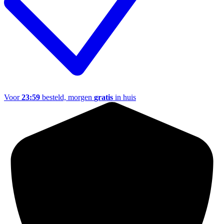
Voor
23:59
besteld, morgen
gratis
in huis