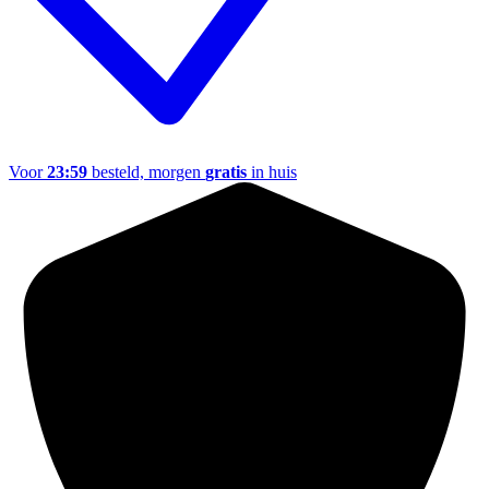
Voor
23:59
besteld, morgen
gratis
in huis