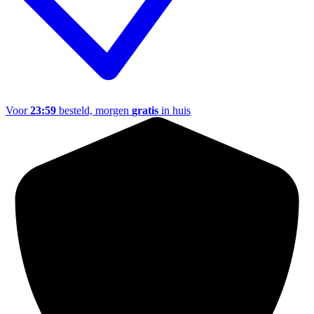
Voor
23:59
besteld, morgen
gratis
in huis