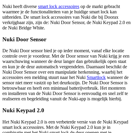
Nuki heeft diverse
smart lock accessoires
op de markt gebracht
waarmee je de functionaliteiten van je huidige smart lock kan
uitbreiden. De smart lock accessoires van Nuki die bij Doorax
verkrijgbaar zijn, zijn de: Nuki Door Sensor, de Nuki Keypad 2.0 en
de Nuki Bridge White.
Nuki Door Sensor
De Nuki Door sensor bied je op ieder moment, vanaf elke locatie
controle over je voordeur. Met de Door sensor van Nuki krijg je een
waarschuwing wanneer de deur langer dan gebruikelijk open staat
en kun je de deur automatisch vergrendelen. Daarnaast beschikt de
Nuki Door Sensor over een manipulatie herkenning, waarbij het
accessoires een melding stuurt naar het Nuki
Smartlock
wanneer de
sensor niet meer vastzit op het deurkozijn. De Nuki Door Sensor is
betrouwbaar en heeft een minimaal batterijverbruik. Het monteren
en installeren van de Nuki Door Sensor is eenvoudig en snel zelf te
realiseren en begeleiding vanuit de Nuki-app is mogelijk hierbij.
Nuki Keypad 2.0
Het Nuki Keypad 2.0 is een verbeterde versie van de Nuki Keypad
smart lock accessoires. Met de Nuki Keypad 2.0 kun je in
combinatie met het Nuki smart lock de deur openen met je