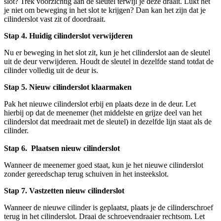
slot? Trek voorzichtig aan de sleutel terwijl je deze draait. Lukt het
je niet om beweging in het slot te krijgen? Dan kan het zijn dat je
cilinderslot vast zit of doordraait.
Stap 4. Huidig cilinderslot verwijderen
Nu er beweging in het slot zit, kun je het cilinderslot aan de sleutel
uit de deur verwijderen. Houdt de sleutel in dezelfde stand totdat de
cilinder volledig uit de deur is.
Stap 5. Nieuw cilinderslot klaarmaken
Pak het nieuwe cilinderslot erbij en plaats deze in de deur. Let
hierbij op dat de meenemer (het middelste en grijze deel van het
cilinderslot dat meedraait met de sleutel) in dezelfde lijn staat als de
cilinder.
Stap 6. Plaatsen nieuw cilinderslot
Wanneer de meenemer goed staat, kun je het nieuwe cilinderslot
zonder gereedschap terug schuiven in het insteekslot.
Stap 7. Vastzetten nieuw cilinderslot
Wanneer de nieuwe cilinder is geplaatst, plaats je de cilinderschroef
terug in het cilinderslot. Draai de schroevendraaier rechtsom. Let