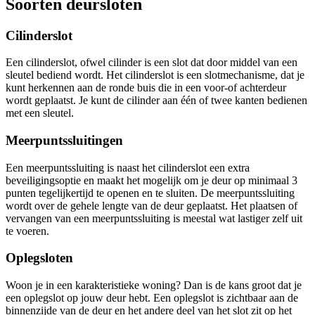
Soorten deursloten
Cilinderslot
Een cilinderslot, ofwel cilinder is een slot dat door middel van een
sleutel bediend wordt. Het cilinderslot is een slotmechanisme, dat je
kunt herkennen aan de ronde buis die in een voor-of achterdeur
wordt geplaatst. Je kunt de cilinder aan één of twee kanten bedienen
met een sleutel.
Meerpuntssluitingen
Een meerpuntssluiting is naast het cilinderslot een extra
beveiligingsoptie en maakt het mogelijk om je deur op minimaal 3
punten tegelijkertijd te openen en te sluiten. De meerpuntssluiting
wordt over de gehele lengte van de deur geplaatst. Het plaatsen of
vervangen van een meerpuntssluiting is meestal wat lastiger zelf uit
te voeren.
Oplegsloten
Woon je in een karakteristieke woning? Dan is de kans groot dat je
een oplegslot op jouw deur hebt. Een oplegslot is zichtbaar aan de
binnenzijde van de deur en het andere deel van het slot zit op het