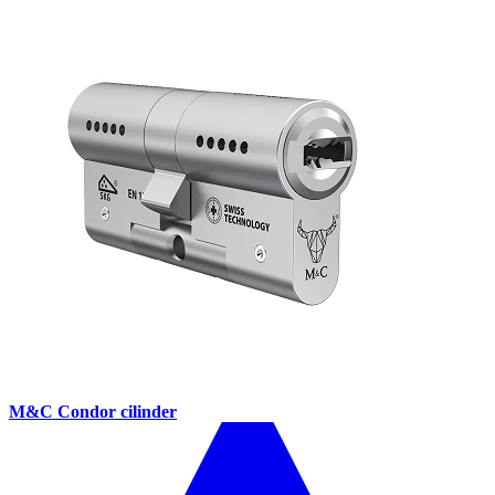
M&C Condor cilinder