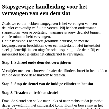
Stapsgewijze handleiding voor het
vervangen van een deurslot
Zoals we eerder hebben aangegeven is het vervangen van een
deurslot eenvoudig zelf uit te voeren. Wij hebben onderstaand
stappenplan voor je opgesteld, waarmee jij jouw deurslot binnen
enkele minuten hebt vervangen.
Het insteekslot is het meest gebruikte deurslot, de meeste
toegangsdeuren beschikken over een insteekslot. Het insteekslot
steek je letterlijk in een uitgefreesde uitsparing in de deur. Bij een
insteekslot hoef je enkel het cilinderslot te vervangen.
Stap 1. Schroef oude deurslot verwijderen
Verwijder met een schroevendraaier de cilinderschroef in het midden
van de deur door deze linksom te draaien.
Stap 2. Stop de sleutel van de huidige cilinder in het slot
Stap 3. Draaien en trekken sleutel
Draai de sleutel een stukje naar links of naar rechts totdat je merkt
dat er beweging in het cilinderslot komt. Komt er beweging in het