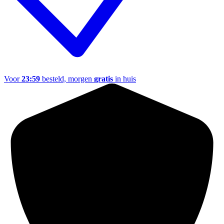
Voor
23:59
besteld, morgen
gratis
in huis