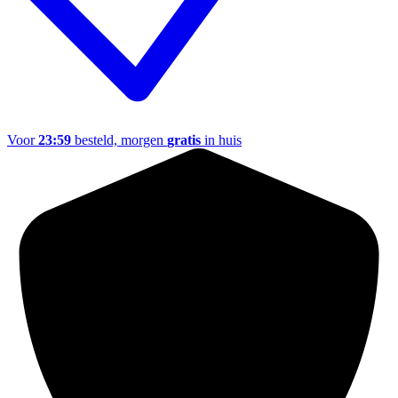
Voor
23:59
besteld, morgen
gratis
in huis